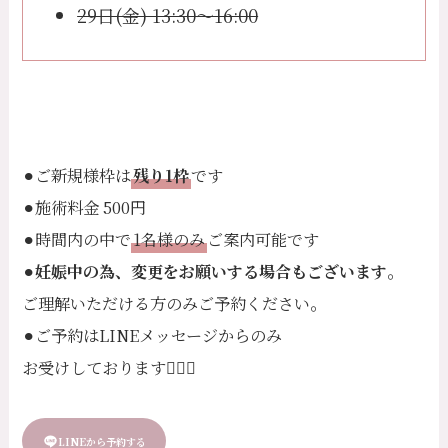
29日(金) 13:30〜16:00
⚫︎ご新規様枠は
残り1枠
です
⚫︎施術料金 500円
⚫︎時間内の中で
1名様のみ
ご案内可能です
。
⚫︎
妊娠中の為、変更をお願いする場合もございます
。
ご理解いただける方のみご予約ください
⚫︎ご予約はLINEメッセージからのみ
お受けしております🙆🏻‍♀️
LINEから予約する